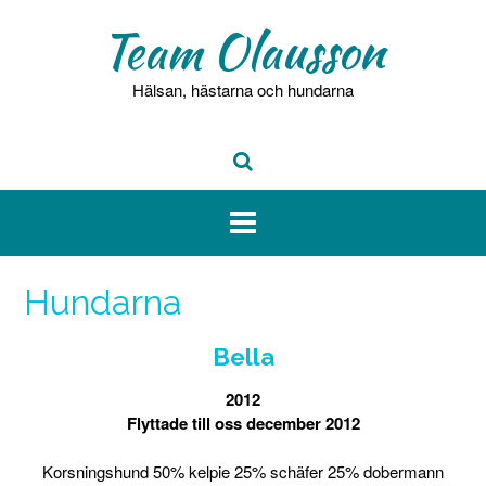
Hoppa
Team Olausson
till
innehåll
Hälsan, hästarna och hundarna
Hundarna
Bella
2012
Flyttade till oss december 2012
Korsningshund 50% kelpie 25% schäfer 25% dobermann